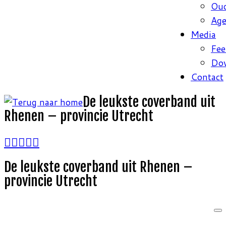
Oud
Ag
Media
Fee
Do
Contact
De leukste coverband uit
Rhenen – provincie Utrecht
De leukste coverband uit Rhenen –
provincie Utrecht