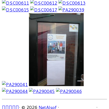
·
© 2026
NetAlsof
·
·