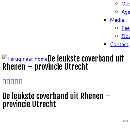
Oud
Ag
Media
Fee
Do
Contact
De leukste coverband uit
Rhenen – provincie Utrecht
De leukste coverband uit Rhenen –
provincie Utrecht