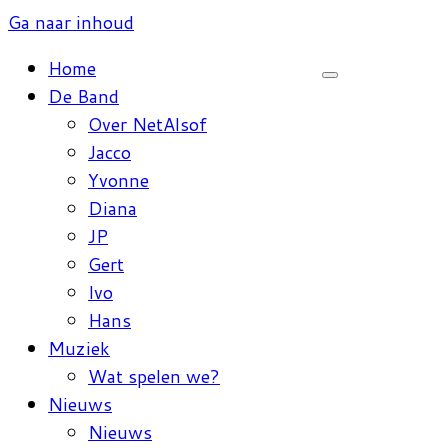
Ga naar inhoud
Home
De Band
Over NetAlsof
Jacco
Yvonne
Diana
JP
Gert
Ivo
Hans
Muziek
Wat spelen we?
Nieuws
Nieuws