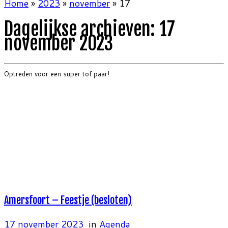
Home
»
2023
»
november
»
17
Dagelijkse archieven:
17
november 2023
Optreden voor een super tof paar!
Amersfoort – Feestje (besloten)
17 november 2023
in
Agenda