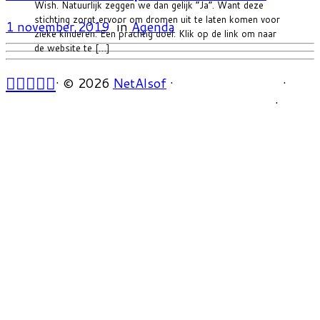
Wish. Natuurlijk zeggen we dan gelijk “Ja”. Want deze
stichting zorgt ervoor om dromen uit te laten komen voor
1 november 2019
in
Agenda
zieke kinderen. Een prachtig doel. Klik op de link om naar
de website te […]
·
© 2026
NetAlsof
·
·
·