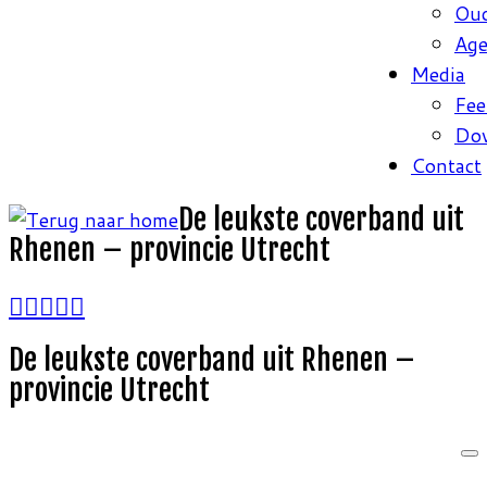
Oud
Ag
Media
Fee
Do
Contact
De leukste coverband uit
Rhenen – provincie Utrecht
De leukste coverband uit Rhenen –
provincie Utrecht