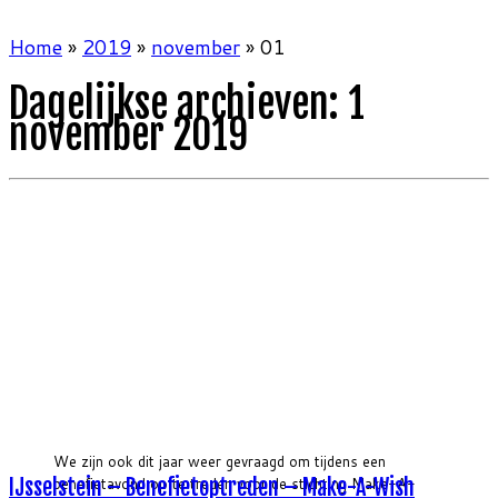
Home
»
2019
»
november
»
01
Dagelijkse archieven:
1
november 2019
We zijn ook dit jaar weer gevraagd om tijdens een
IJsselstein – Benefietoptreden – Make-A-Wish
benefietavond op te treden voor de stichting Make-A-