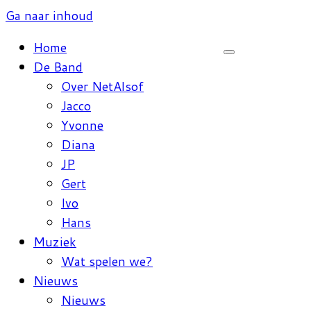
Ga naar inhoud
Home
De Band
Over NetAlsof
Jacco
Yvonne
Diana
JP
Gert
Ivo
Hans
Muziek
Wat spelen we?
Nieuws
Nieuws