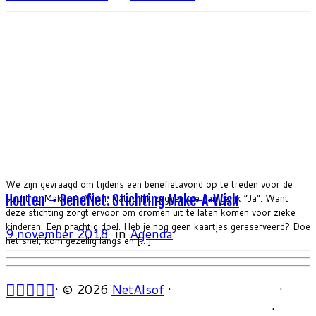
We zijn gevraagd om tijdens een benefietavond op te treden voor de
stichting Make-A-Wish. Natuurlijk zeggen we dan gelijk “Ja”. Want
Houten – Benefiet: Stichting Make-A-Wish
deze stichting zorgt ervoor om dromen uit te laten komen voor zieke
kinderen. Een prachtig doel. Heb je nog geen kaartjes gereserveerd? Doe
9 november 2018
in
Agenda
het snel, kom gezellig langs en […]
·
© 2026
NetAlsof
·
·
·