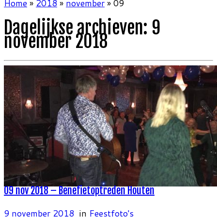
Home
»
2018
»
november
»
09
Dagelijkse archieven:
9
november 2018
09 nov 2018 – Benefietoptreden Houten
9 november 2018
in
Feestfoto's