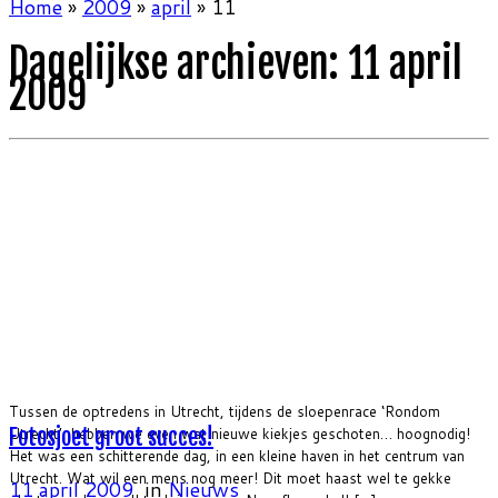
Home
»
2009
»
april
»
11
Dagelijkse archieven:
11 april
2009
Tussen de optredens in Utrecht, tijdens de sloepenrace ‘Rondom
Utrecht’, hebben we even wat nieuwe kiekjes geschoten… hoognodig!
Fotosjoet groot succes!
Het was een schitterende dag, in een kleine haven in het centrum van
Utrecht. Wat wil een mens nog meer! Dit moet haast wel te gekke
11 april 2009
in
Nieuws