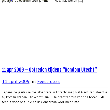
plaatjes opleveren!! toch jammer…. Nee, flauwekul! […]
11 apr 2009 – Optreden tijdens “Rondom Utecht”
11 april 2009
in
Feestfoto's
Tijdens de jaarlijkse roeisloeprace in Utrecht mag NetAlsof zijn steentje
bij komen dragen. Dit wordt leuk!! De grachten zijn voor de boten… de
tent is voor ons! Zie de link onderaan voor meer info.