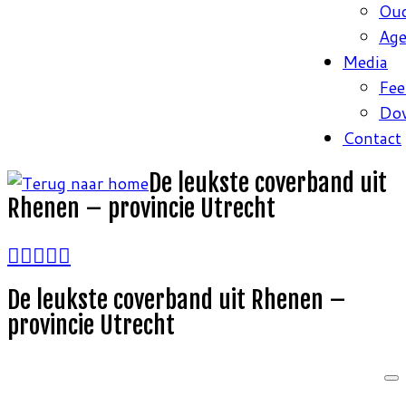
Oud
Ag
Media
Fee
Do
Contact
De leukste coverband uit
Rhenen – provincie Utrecht
De leukste coverband uit Rhenen –
provincie Utrecht