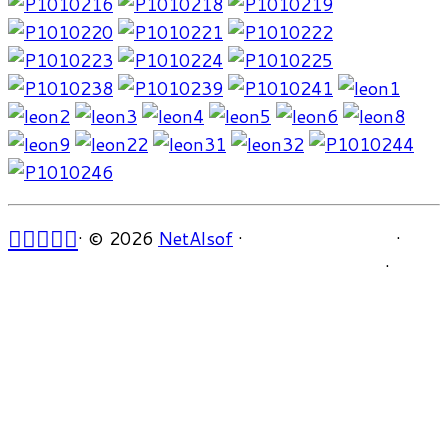
·
© 2026
NetAlsof
·
·
·