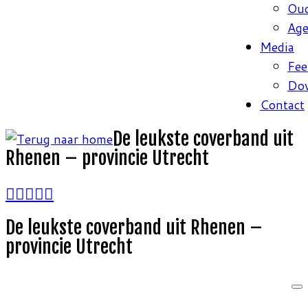
Oud
Ag
Media
Fee
Do
Contact
De leukste coverband uit
Rhenen – provincie Utrecht
De leukste coverband uit Rhenen –
provincie Utrecht