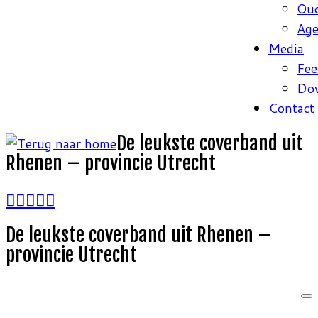
Oud
Ag
Media
Fee
Do
Contact
De leukste coverband uit
Rhenen – provincie Utrecht
De leukste coverband uit Rhenen –
provincie Utrecht