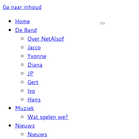
Ga naar inhoud
Home
De Band
Over NetAlsof
Jacco
Yvonne
Diana
JP
Gert
Ivo
Hans
Muziek
Wat spelen we?
Nieuws
Nieuws