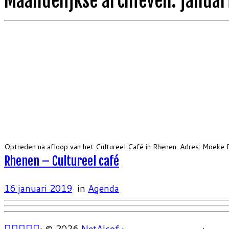
Maandelijkse archieven:
januar
Optreden na afloop van het Cultureel Café in Rhenen. Adres: Moeke 
Rhenen – Cultureel café
16 januari 2019
in
Agenda
·
© 2026
NetAlsof
·
·