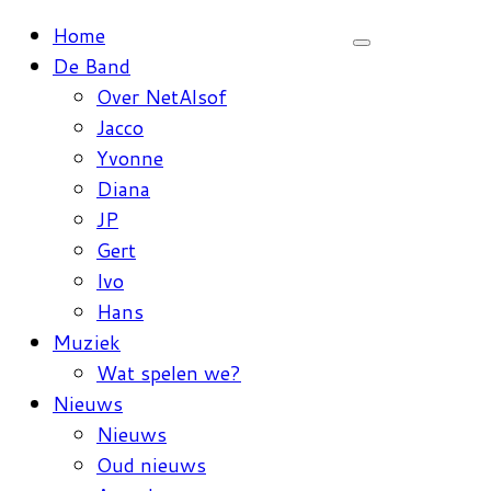
Ga
Home
naar
De Band
inhoud
Over NetAlsof
Jacco
Yvonne
Diana
JP
Gert
Ivo
Hans
Muziek
Wat spelen we?
Nieuws
Nieuws
Oud nieuws