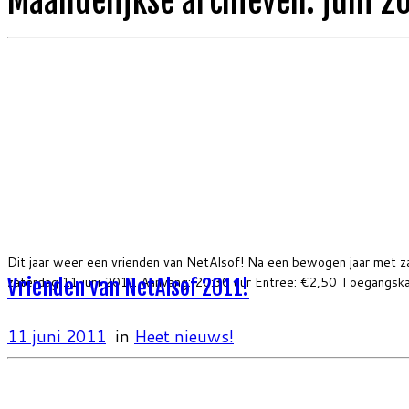
Maandelijkse archieven:
juni 2
Dit jaar weer een vrienden van NetAlsof! Na een bewogen jaar met z
zaterdag 11 juni 2011 Aanvang: 20:30 uur Entree: €2,50 Toegangskaa
Vrienden van NetAlsof 2011!
11 juni 2011
in
Heet nieuws!