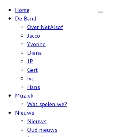
Ga
Home
naar
De Band
inhoud
Over NetAlsof
Jacco
Yvonne
Diana
JP
Gert
Ivo
Hans
Muziek
Wat spelen we?
Nieuws
Nieuws
Oud nieuws