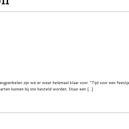
011
angperikelen zijn we er weer helemaal klaar voor. “Tijd voor een fee
rten kunnen bij ons besteld worden. Stuur een […]